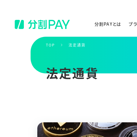
分割PAYとは
プ
TOP
法定通貨
法定通貨