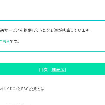
金融サービスを提供してきたソモ㈱が執筆しています。
こちら
です。
目次
[
非表示
]
ド、SDGsとESG投資とは